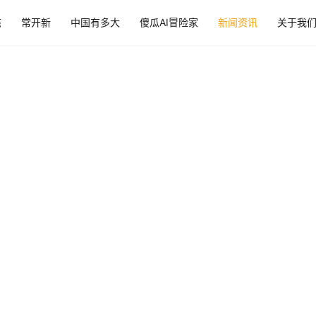
态
常开新
中国有多大
傻瓜AI冒险家
新闻资讯
关于我