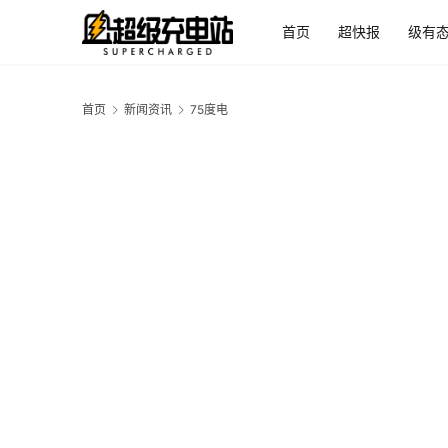
首页
超快报
级有
首页
新闻资讯
75度电