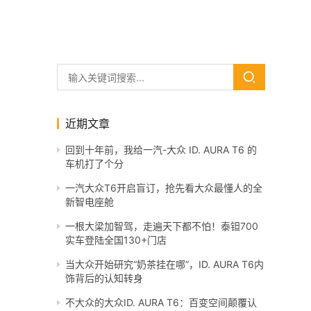
近期文章
回到十年前，我给一汽-大众 ID. AURA T6 的
车机打了个分
一汽大众T6开启盲订，抢先看大众最懂人的全
新智电座舱
一根大梁加智驾，走遍天下都不怕！泰钽700
实车登陆全国130+门店
当大众开始研究“奶茶挂在哪”，ID. AURA T6内
饰背后的认知转身
不大众的大众ID. AURA T6：百变空间颠覆认