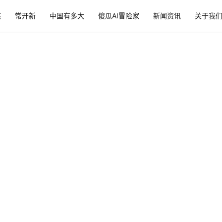
态
常开新
中国有多大
傻瓜AI冒险家
新闻资讯
关于我