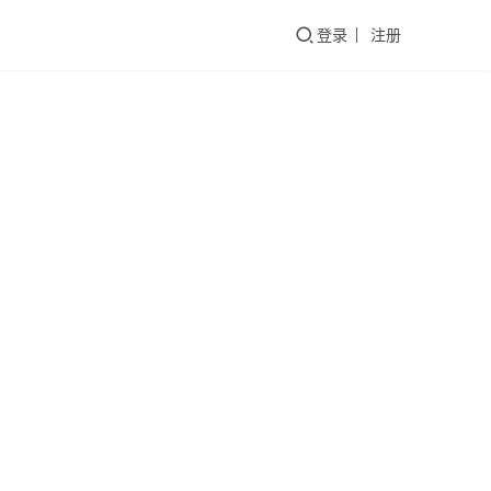
们
登录
注册
新
能
源
车
理想
推
荐
汽车
内
容
6月
2021
销量
年，
当我
第一
们在
的背
常岩
2021
谈起
后：
年7