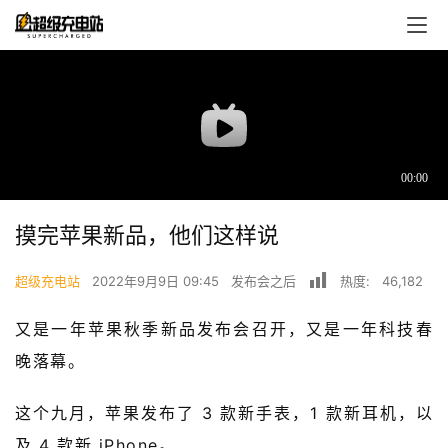
摸完苹果新品，他们这样说
超级充电站
2022年9月9日 09:45
发布会之后
热度:
46,182
又是一年苹果秋季新品发布会召开，又是一年科技春
晚落幕。
首
页
这个九月，苹果发布了 3 款新手表，1 款新耳机，以
超
及 4 款新 iPhone。