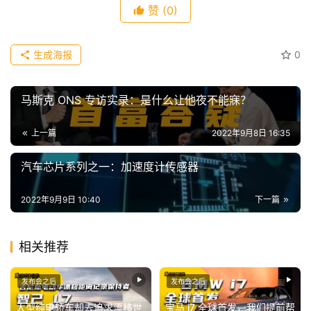
傻
赞
(0)
瓜
A
I
生成海报
0
冒
险
马斯克 ONS 专访实录：是什么让他夜不能寐？
家
上一篇
2022年9月8日 16:35
新
闻
汽车芯片系列之一：加速度计传感器
资
讯
2022年9月9日 10:40
下一篇
关
相关推荐
于
我
们
发布会之后
发布会之后
大型纯电轿车却去追求漂移世
宝马 i7 全球首发，我们提前帮