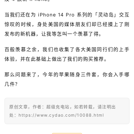
快
报
当我们还在为 iPhone 14 Pro 系列的「灵动岛」交互
惊叹的时候，身处美国的媒体朋友们却已经摸上了刚
级
发布的新机器，让我等怎叫一个羡慕了得。
有
态
百般羡慕之余，我们也收集了各大美国同行们的上手
体验，并在此基础上做出了我们的购买推荐。
常
开
新
那么问题来了，今年的苹果随身三件套，你会入手哪
几件？
中
国
有
原创文章，作者：超级充电站，如若转载，请注明出
多
处：https://www.cydao.com/10088.html
大
登录
注册