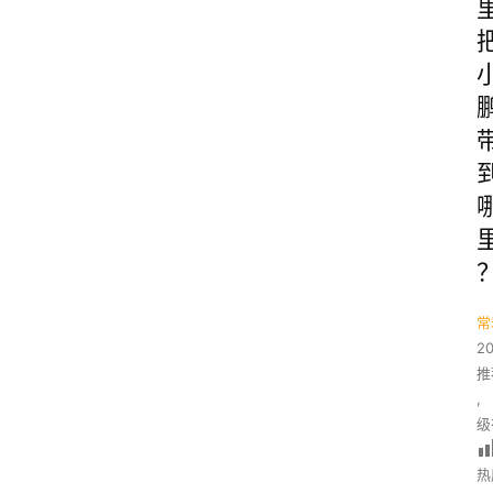
常
2
推
,
级
热