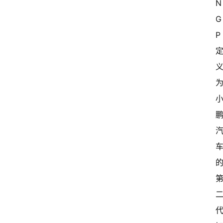
N
G
P 