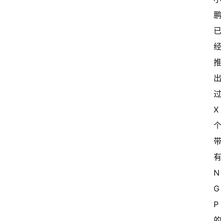
过
X 
有
N
G
P 