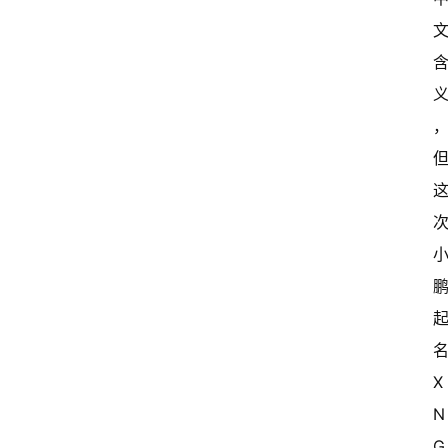
中
国
有
多
大
登录
注册
傻
瓜
A
I
冒
险
家
名
新
X
闻
资
N
讯
G