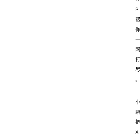
P 
把
X