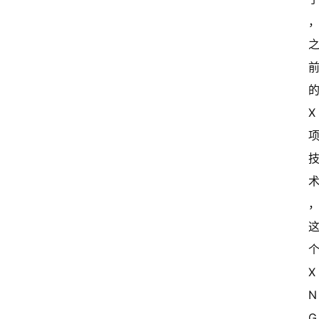
的
X 
个
X
N
G