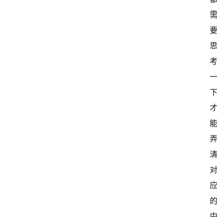
首
页
超
快
报
级
有
态
常
开
新