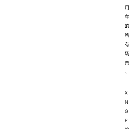
X
N
G
P 