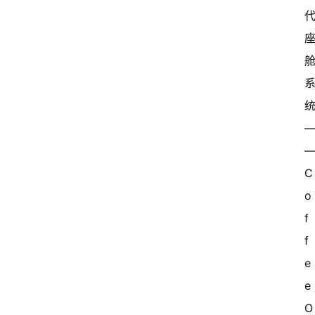
—
C
o
f
f
e
e 
O