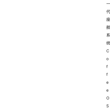
统
C
o
f
f
e
e 
O
S 