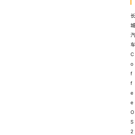
车
C
o
f
f
e
e 
O
S 
2 