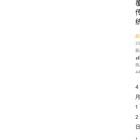
超
2
新
热
44
4 
月
1
2 