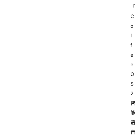
C
o
f
f
e
e 
O
S 
2 