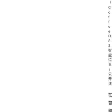
「
C
o
f
f
e
e
O
S
2
智
能
语
音
」
公
开
课