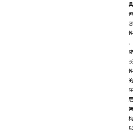
新
闻
资
讯
关
于
我
们