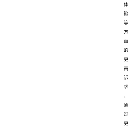
常
开
新
中
国
有
多
大
登录
注册
傻
瓜
A
I
冒
险
家