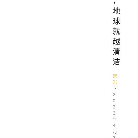
，
地
球
就
越
清
洁
常
岩
•
2
0
2
3
年
4
月
2