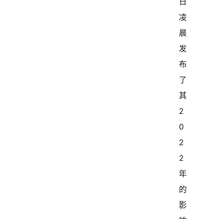
日
凌
晨
发
布
了
其 
2
0
2
2 
年
的
影