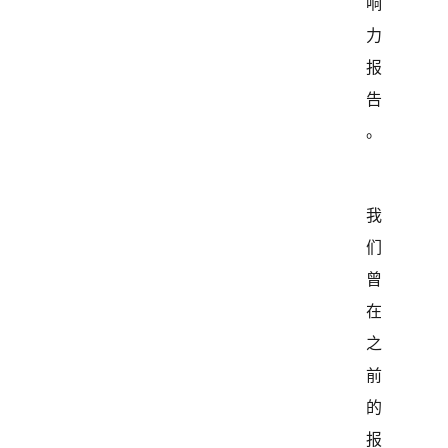
响
力
报
告
。
我
们
曾
在
之
前
的
报