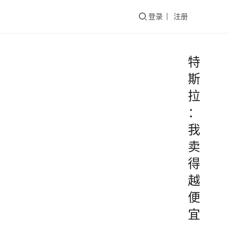
们
登录
注册
特
斯
拉
：
我
卖
得
越
便
宜