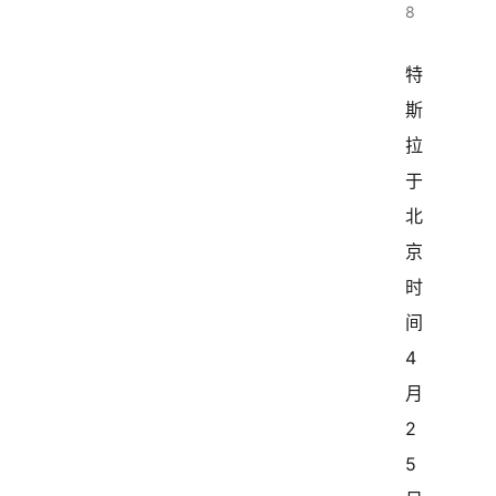
8
特
斯
拉
于
北
京
时
间 
4 
月 
2
5 