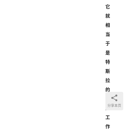
它
就
相
当
于
是
特
斯
拉
的
年
分享本页
度
工
作