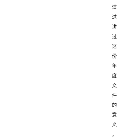
道
过
讲
过
这
份
年
度
文
件
的
意
义
，