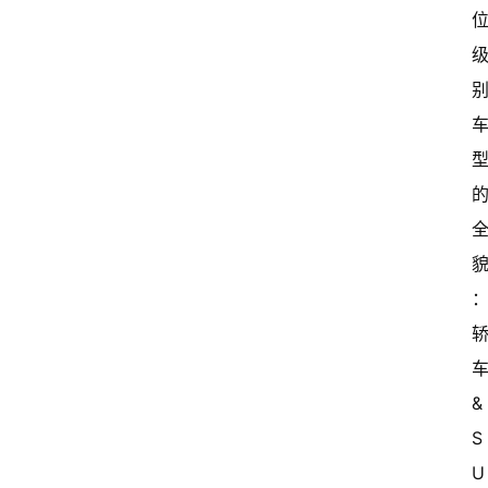
车
&
S
U