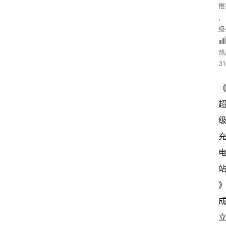
推
,
级
热
31
立