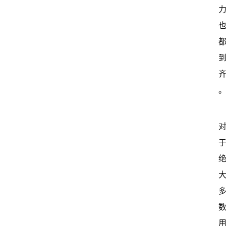
首
页
超
快
报
级
有
态
常
开
新
中