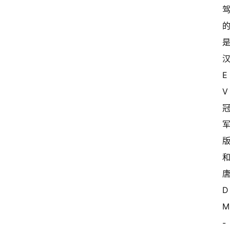
汉
E
V 
唐
D
-