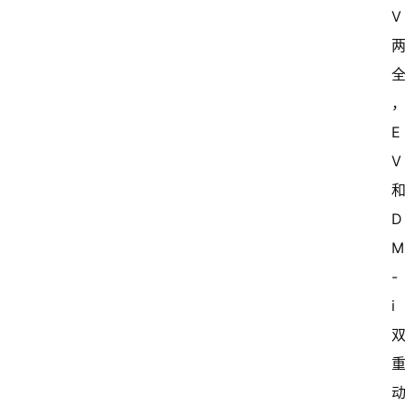
V 
E
V 
和
D
-
i 