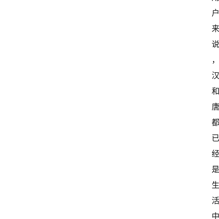
国
有
多
大
登录
注册
傻
瓜
A
I
冒
险
家
新
闻
资
讯