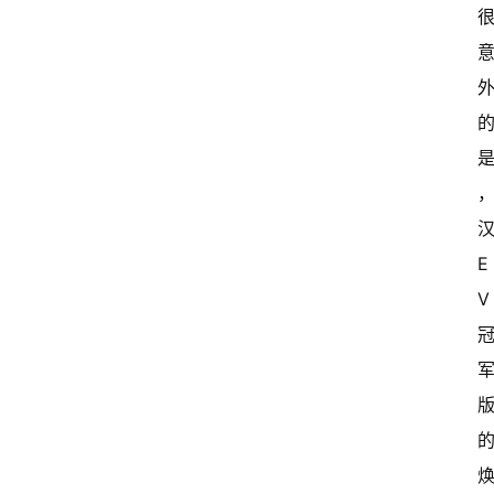
汉
E
V 