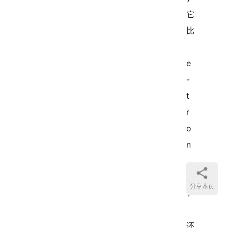
它
比
e
-
t
r
o
n
G
分享本页
T
还