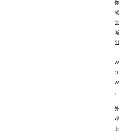
你
就
会
喊
出
W
O
W
。
外
观
上
，