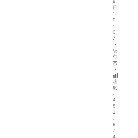
8
日
1
0
:
0
7
•
级
有
态
•
热
度
:
4
8
2
,
8
7
4