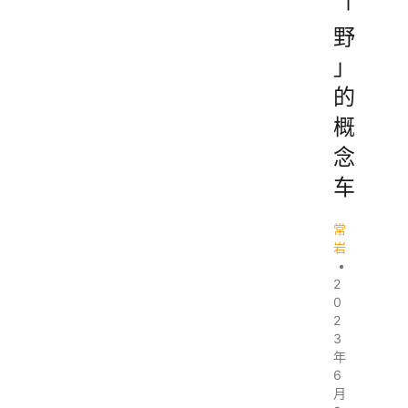
「
野
」
的
概
念
车
常
岩
•
2
0
2
3
年
6
月