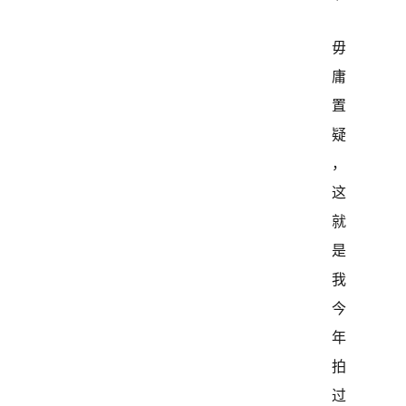
毋
庸
置
疑
，
这
就
是
我
今
年
拍
过