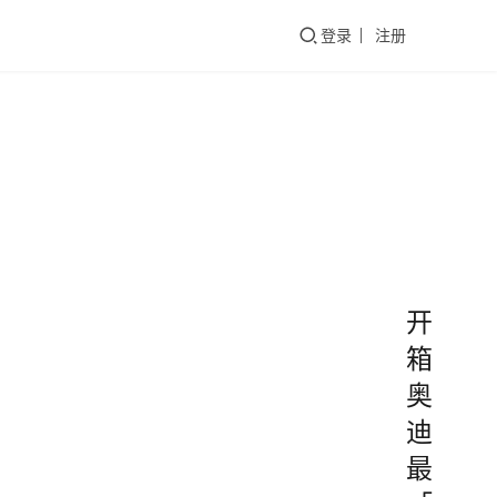
们
登录
注册
开
箱
奥
迪
最