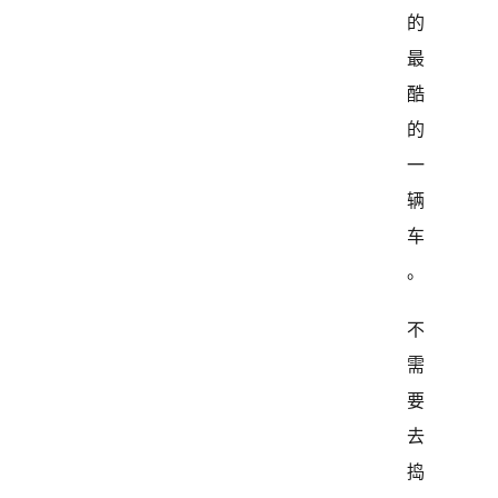
的
最
酷
的
一
辆
车
。
不
需
要
去
捣