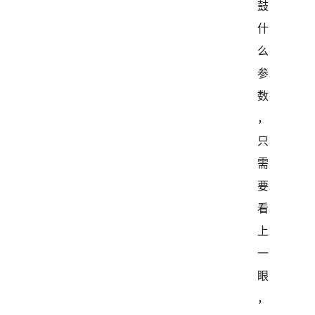
鼓
什
么
参
数
，
只
需
要
看
上
一
眼
，