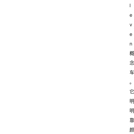
l
e
v
e
n 