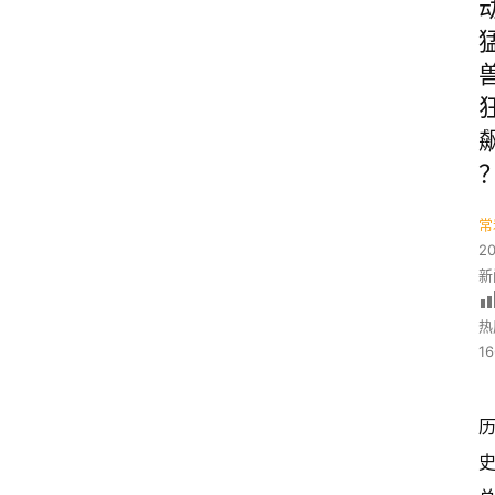
常
2
新
热
16