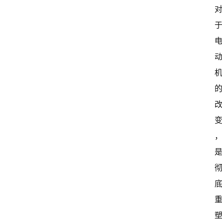
首
页
超
快
报
级
有
态
常
开
新
中