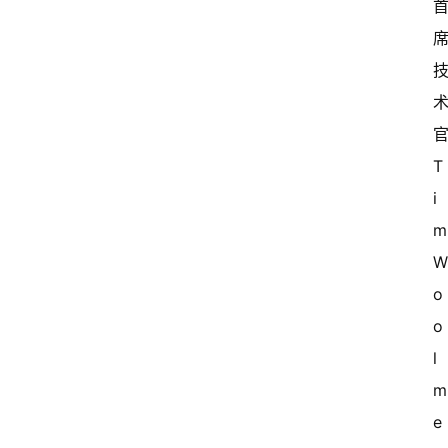
官
T
i
m
o
o
l
e