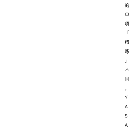
Y
A
S
A 