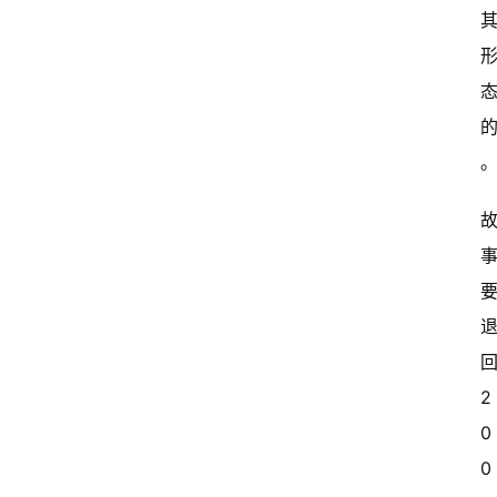
国
有
多
大
登录
注册
傻
瓜
A
I
冒
险
家
回
新
闻
2
资
0
讯
0