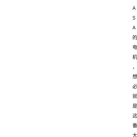
A
S
A 