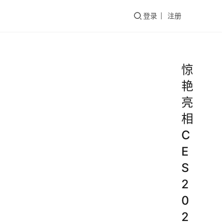
们
登录
注册
Reconnect
惊
4
艳
亮
相
C
E
S
2
0
2