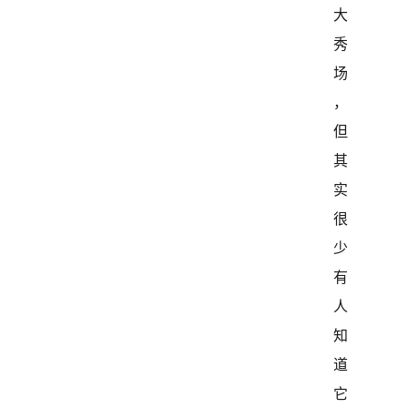
大
秀
场
，
但
其
实
很
少
有
人
知
道
它