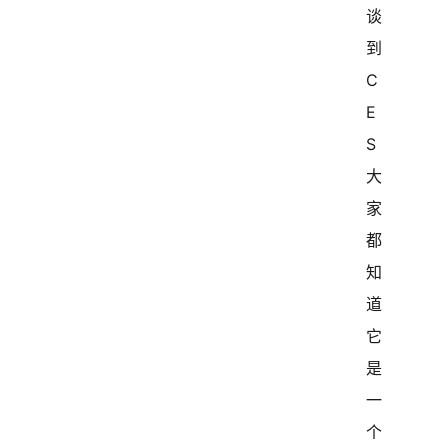
谈
到 
C
E
S 
大
家
都
知
道
它
是
一
个