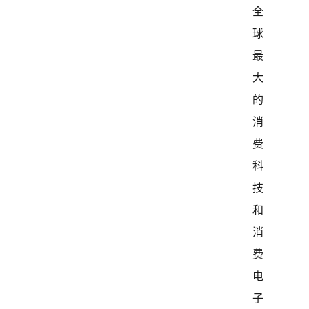
全
球
最
大
的
消
费
科
技
和
消
费
电
子