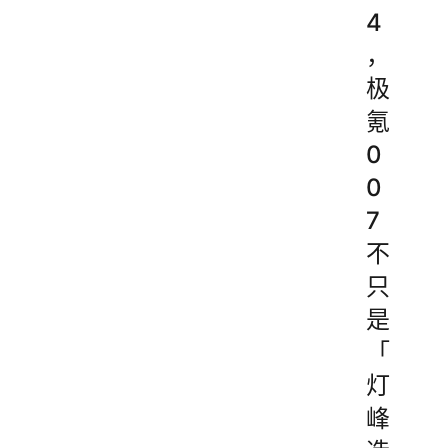
4
，
极
氪
0
0
7
不
只
是
「
灯
峰