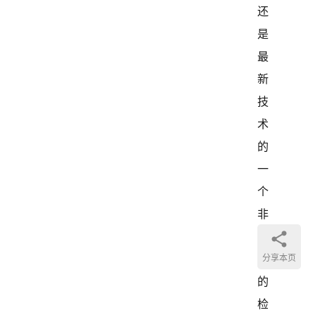
还
是
最
新
技
术
的
一
个
非
常
大
分享本页
的
检