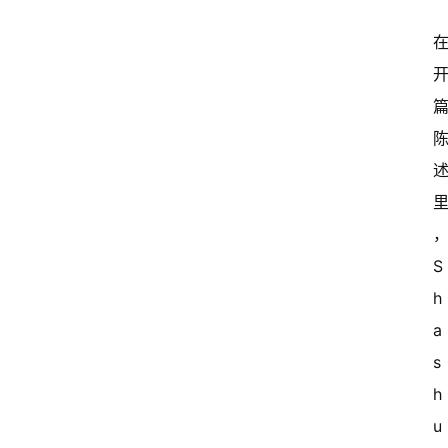
S
h
a
s
h
u