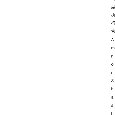
官
A
n
o
n 
S
h
a
s
h