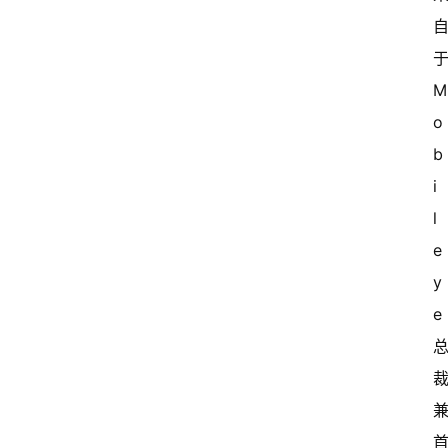
于
o
b
i
l
e
y
e 