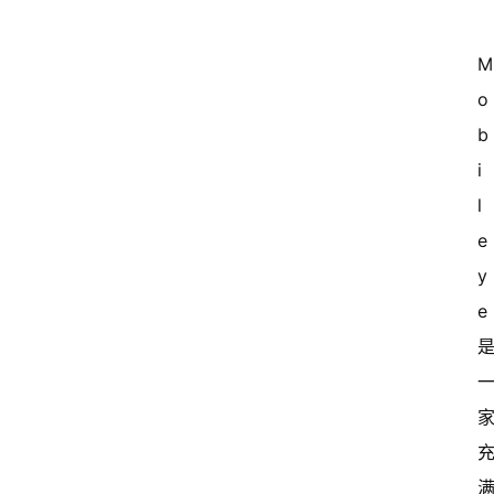
o
b
i
l
e
y
e 