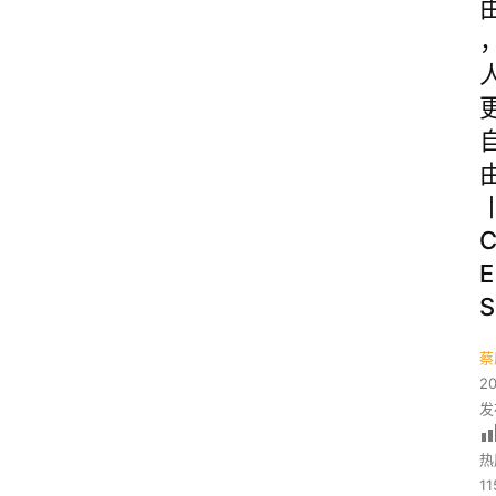
E
S
蔡
2
发
热
11