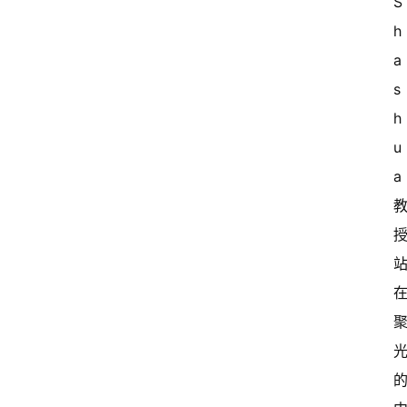
S
h
a
s
h
u
a 