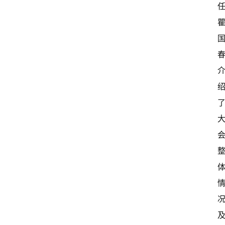
新
中
国
有
多
大
登录
注册
傻
瓜
A
I
冒
险
家
新
闻