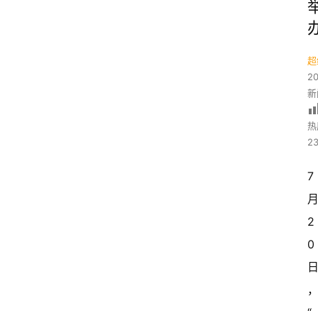
超
2
新
热
23
7
2
0
“