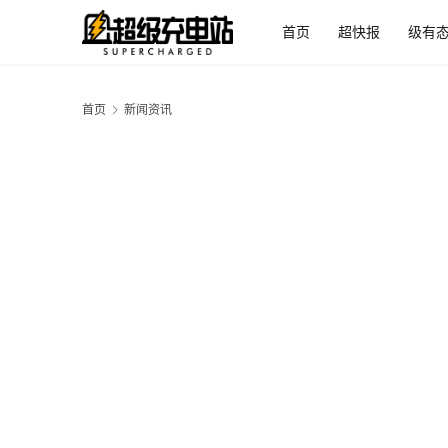
首页
超快报
级有
首页
新闻资讯