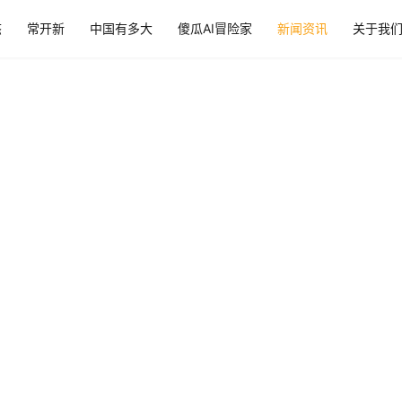
态
常开新
中国有多大
傻瓜AI冒险家
新闻资讯
关于我