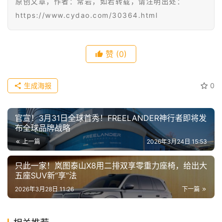
原创文章，作者：常岩，如若转载，请注明出处：
傻
https://www.cydao.com/30364.html
瓜
A
I
赞
(0)
冒
险
家
生成海报
0
新
官宣！3月31日全球首秀！FREELANDER神行者即将发
闻
布全球品牌战略
资
上一篇
2026年3月24日 15:53
讯
只此一家！岚图泰山X8用二排双享零重力座椅，给出大
五座SUV新“享”法
关
于
2026年3月28日 11:26
下一篇
我
们