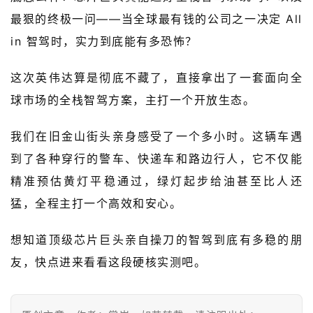
超
最狠的终极一问——当全球最有钱的公司之一决定 All 
快
in 智驾时，实力到底能有多恐怖？
报
这次英伟达算是彻底不藏了，直接拿出了一套面向全
级
球市场的全栈智驾方案，主打一个开放生态。
有
态
我们在旧金山街头亲身感受了一个多小时。这辆车遇
常
到了各种穿行的警车、快递车和路边行人，它不仅能
开
精准预估黄灯平稳通过，绿灯起步给油甚至比人还
新
猛，全程主打一个高效和安心。
中
想知道顶级芯片巨头亲自操刀的智驾到底有多稳的朋
国
有
友，快点进来看看这段硬核实测吧。
多
大
登录
注册