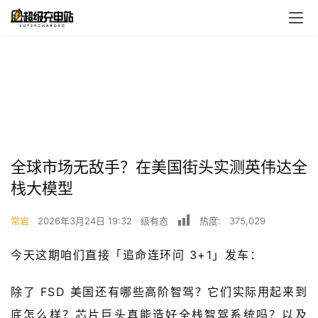
全球市场无敌手？在美国街头实测英伟达全
栈大模型
常岩
2026年3月24日 19:32
级有态
热度:
375,029
今天这期咱们直接「追命连环问 3+1」发车：
首
页
除了 FSD 美国还有哪些高阶智驾？它们实际用起来到
底怎么样？芯片巨头真能造好全栈智驾系统吗？以及