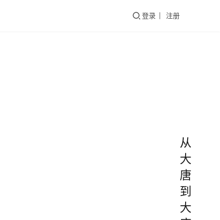
们
登录
注册
从
大
唐
到
大