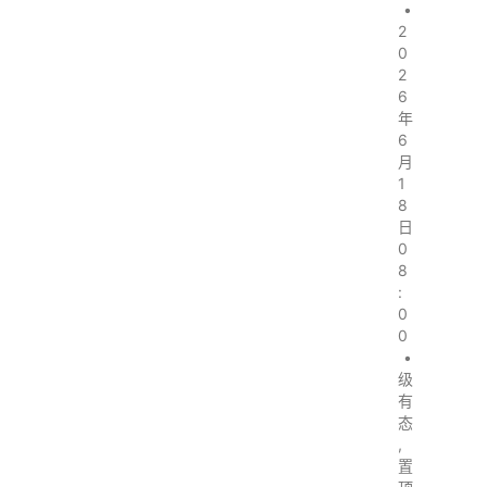
•
2
0
2
6
年
6
月
1
8
日
0
8
:
0
0
•
级
有
态
,
置