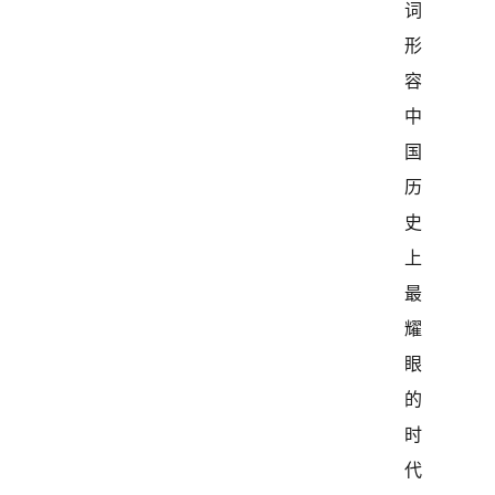
词
形
容
中
国
历
史
上
最
耀
眼
的
时
代