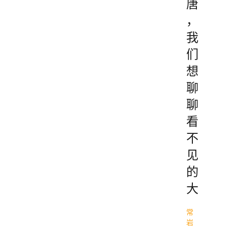
唐
，
我
们
想
聊
聊
看
不
见
的
大
常
岩