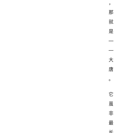
，
那
就
是
—
—
大
唐
。
它
虽
非
最
长