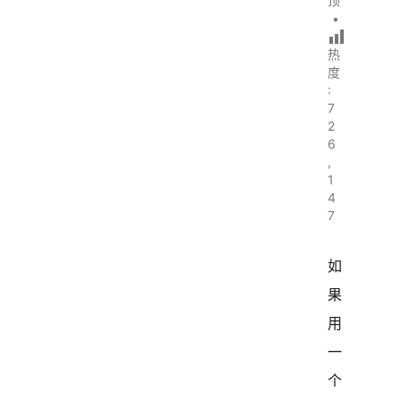
顶
•
热
度
:
7
2
6
,
1
4
7
如
果
用
一
个