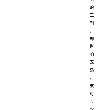
的
王
朝
，
却
影
响
深
远
。
彼
时
长
安