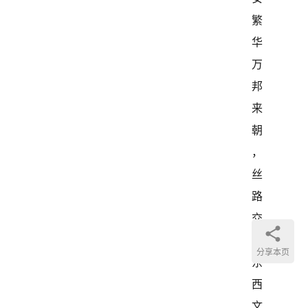
繁
华
万
邦
来
朝
，
丝
路
交
汇
分享本页
东
西
文