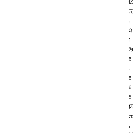
Q
1
6
.
8
6
5 