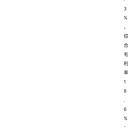
3
%
1
8
.
6
%