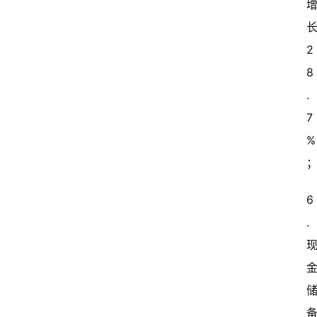
2
8
.
7
%
6
.