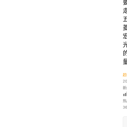
超
2
新
热
36