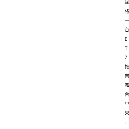
E
T
7