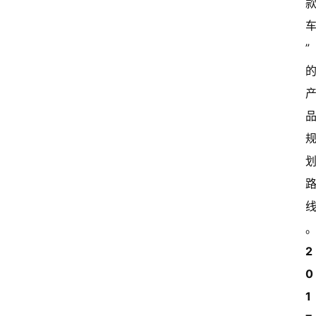
”
2
0
1