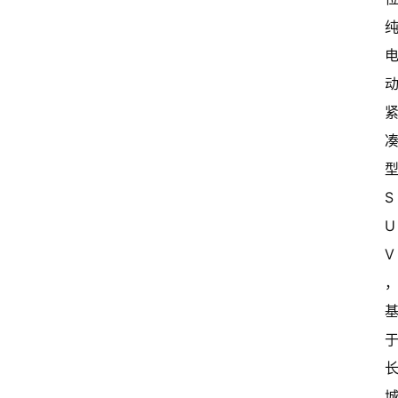
S
U
V