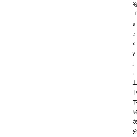
闻
资
讯
s
关
e
于
x
我
y
们