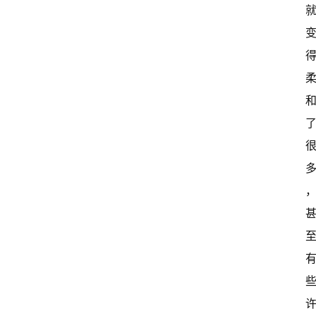
开
新
中
国
有
多
大
登录
注册
傻
瓜
A
I
冒
险
家
新