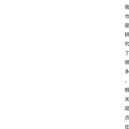
超
快
报
级
有
态
常
开
新
中
国
有
多
大