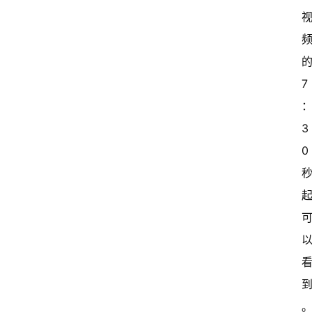
登录
注册
傻
瓜
A
7
I
冒
险
3
家
0
新
闻
资
讯
关
于
我
。