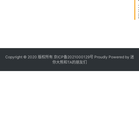
安
V
要
打
科
技
牌
r
？
t
Copyright © 2020 版权所有
京ICP备2021000129号
Proudly Powered by
迷
你大熊和TA的朋友们
1