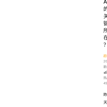
A
超
2
新
热
45