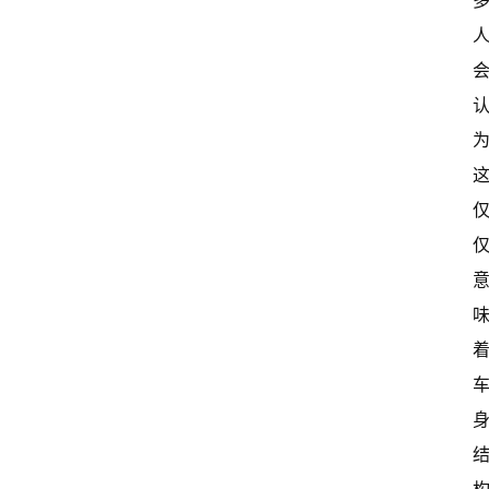
关
于
我
们