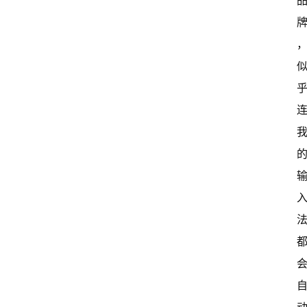
首
页
超
快
报
级
有
态
常
开
新
中