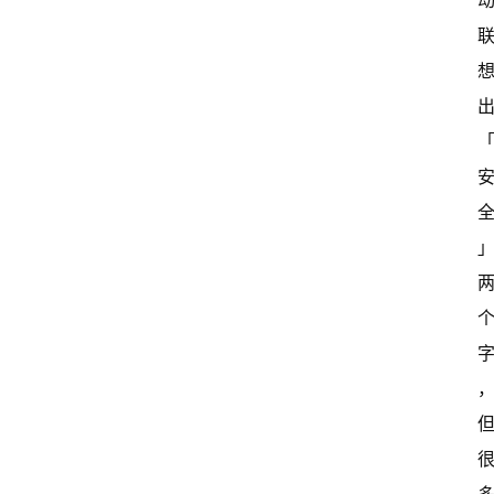
国
有
多
大
登录
注册
傻
瓜
A
I
冒
险
家
新
闻
资
讯