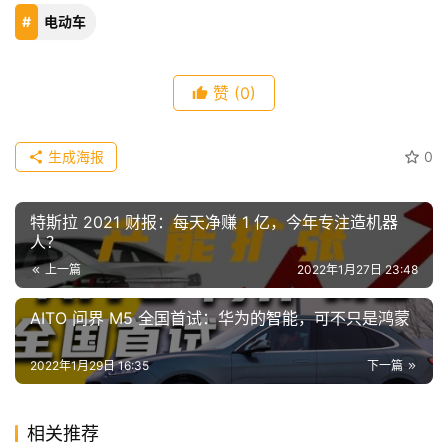
电动车
傻
瓜
A
赞
(0)
I
冒
险
生成海报
0
家
特斯拉 2021 财报：每天净赚 1 亿，今年专注造机器
新
人？
闻
上一篇
2022年1月27日 23:48
资
讯
AITO 问界 M5 全国首试：华为的智能，可不只是鸿蒙
关
2022年1月29日 16:35
下一篇
于
我
们
相关推荐