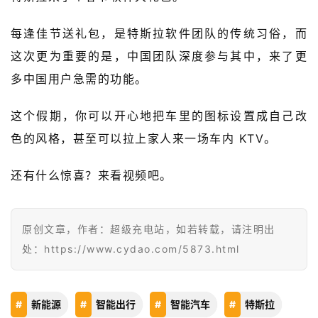
超
快
每逢佳节送礼包，是特斯拉软件团队的传统习俗，而
报
这次更为重要的是，中国团队深度参与其中，来了更
多中国用户急需的功能。
级
有
这个假期，你可以开心地把车里的图标设置成自己改
态
色的风格，甚至可以拉上家人来一场车内 KTV。
常
开
还有什么惊喜？来看视频吧。
新
原创文章，作者：超级充电站，如若转载，请注明出
中
国
处：https://www.cydao.com/5873.html
有
多
大
登录
注册
新能源
智能出行
智能汽车
特斯拉