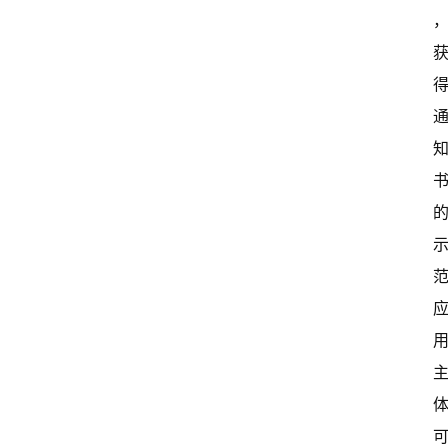
闻
资
讯
关
于
我
们