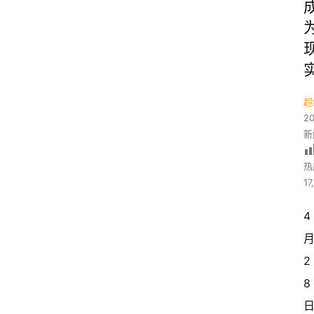
超
2
新
热
17
4 
月
2
8 