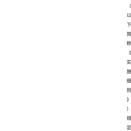
开
新
中
国
有
多
大
登录
注册
傻
瓜
A
I
冒
险
家
新