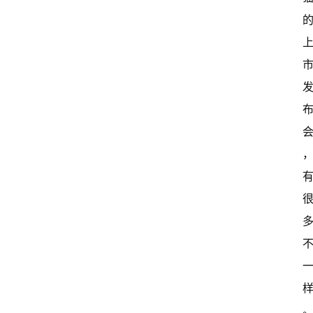
闻
资
讯
关
于
我
们