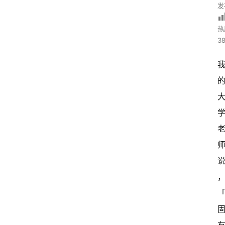
发
热
38