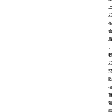
开
新
中
国
有
多
大
登录
注册
傻
瓜
A
I
冒
险
家
新