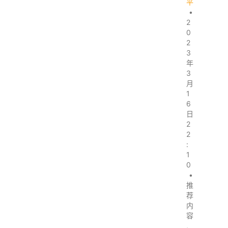
平
•
2
0
2
3
年
3
月
1
6
日
2
2
:
1
0
•
推
荐
内
容
,