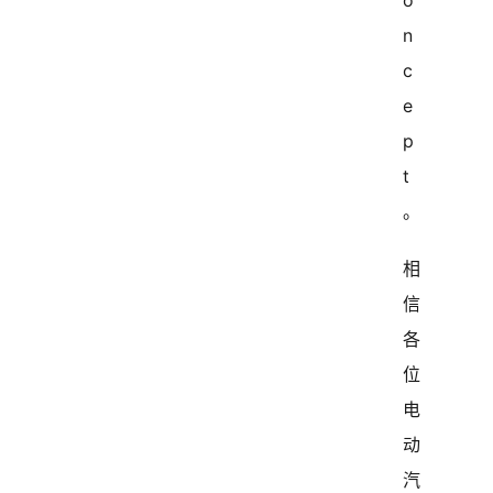
o
n
c
e
p
t
。
相
信
各
位
电
动
汽