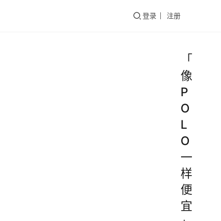
们
登录
注册
「
像
P
O
L
O
一
样
便
宜