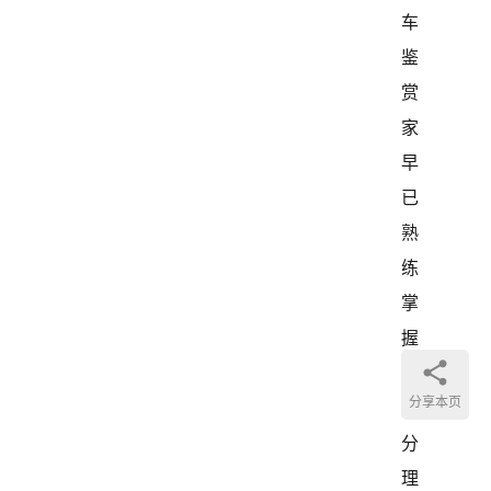
车
鉴
赏
家
早
已
熟
练
掌
握
了
分享本页
拆
分
理