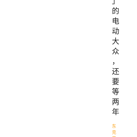
」
的
电
动
大
众
，
还
要
等
两
年
东
克