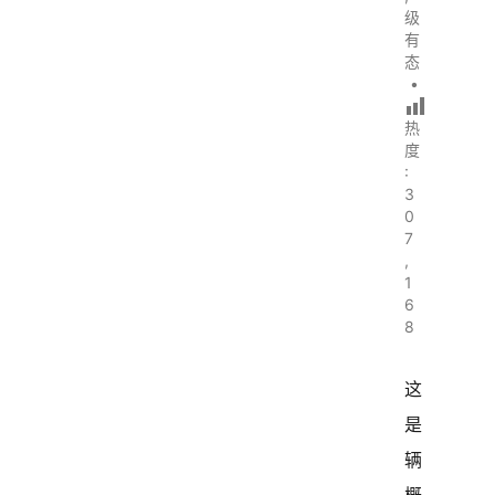
级
有
态
•
热
度
:
3
0
7
,
1
6
8
这
是
辆