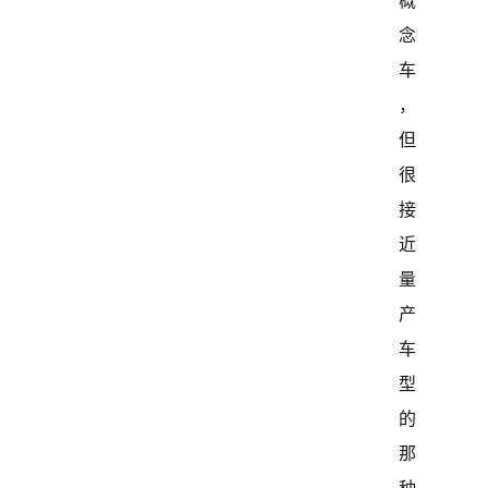
概
念
车
，
但
很
接
近
量
产
车
型
的
那