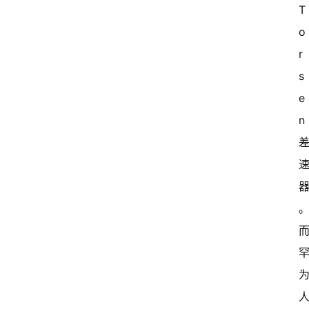
T
o
r
s
e
n 