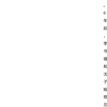
闻
资
讯
6 
关
于
我
们