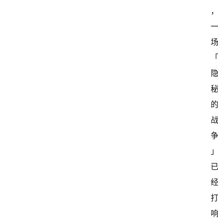
开
新
中
国
有
多
大
登录
注册
傻
瓜
A
I
冒
险
家
新