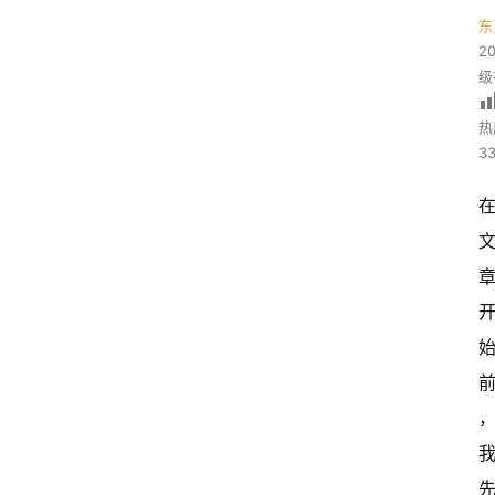
东
2
级
热
33