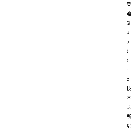
迪
Q
u
a
t
t
r
o 