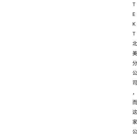
T
E
K
T 