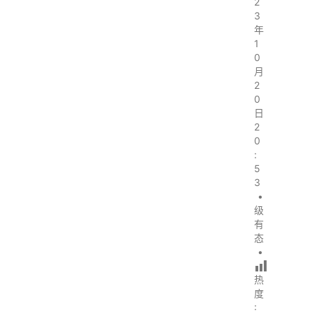
2
3
年
1
0
月
2
0
日
2
0
:
5
3
•
级
有
态
•
热
度
: