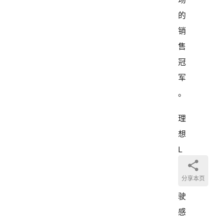
的
销
售
冠
军
。 
理
想 
L
7 
分享本页
驾
驶
感