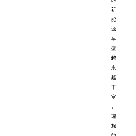
新
能
源
车
型
越
来
越
丰
富
，
理
想
的