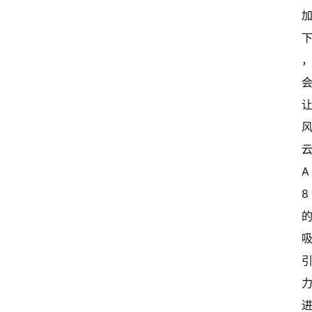
国
有
多
大
登录
注册
傻
瓜
A
I
云
冒
A
险
8 
家
新
闻
资
讯