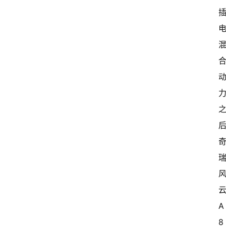
云
A
8 