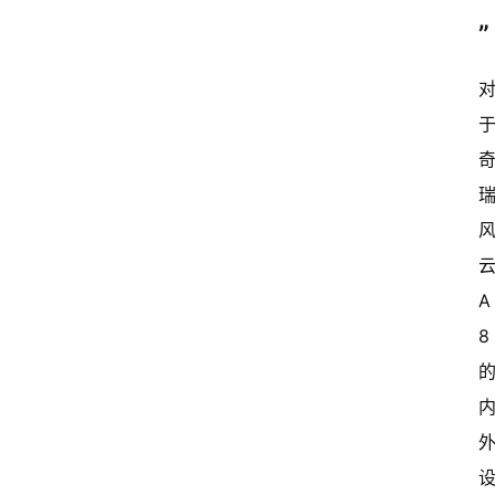
”
云
A
8 