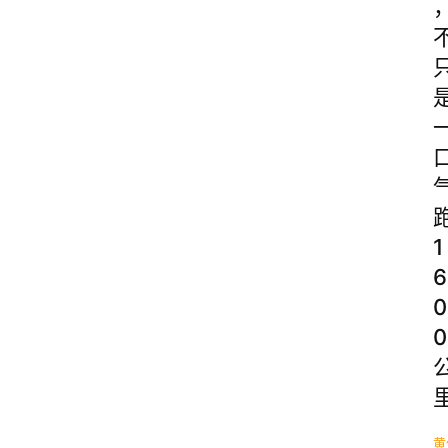
1
6
0
0
黄