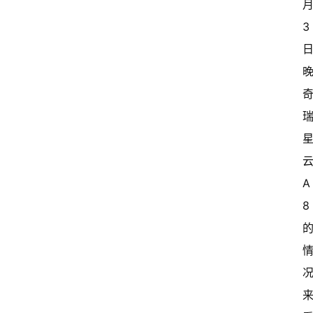
月
3 
云
A
8 