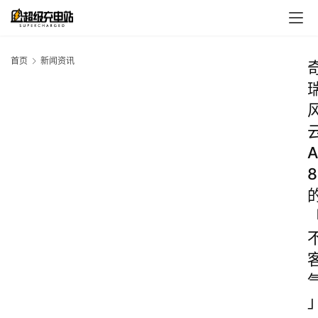
首页
新闻资讯
A
8