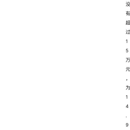
过
1
5 
为
1
4
.
9