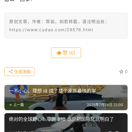
常
开
原创文章，作者：常岩，如若转载，请注明出处：
新
https://www.cydao.com/29576.html
中
国
赞
(0)
有
多
生成海报
0
大
登录
注册
傻
一不小心，理想 i8 成了整个家族最快的车
瓜
A
上一篇
2025年7月24日 22:00
I
冒
绝对的全球野心？零跑 B10 也是把国际化玩明白了
险
家