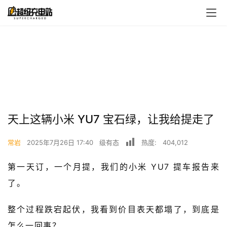
首
天上这辆小米 YU7 宝石绿，让我给提走了
页
常岩
2025年7月26日 17:40
级有态
热度:
404,012
超
快
第一天订，一个月提，我们的小米 YU7 提车报告来
报
了。
级
整个过程跌宕起伏，我看到价目表天都塌了，到底是
有
态
怎么一回事？