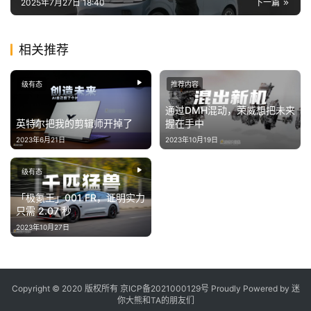
2025年7月27日 18:40
下一篇
新
相关推荐
闻
资
讯
级有态
推荐内容
通过DMH混动，荣威想把未来
关
英特尔把我的剪辑师开掉了
握在手中
于
2023年6月21日
2023年10月19日
我
们
级有态
「极氪王」001 FR，证明实力
只需 2.07 秒
2023年10月27日
Copyright © 2020 版权所有
京ICP备2021000129号
Proudly Powered by
迷
你大熊和TA的朋友们