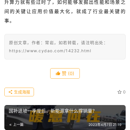
级
升算力就有些过时了，如何能够发掘出性能和场景之
有
间的关键让应用价值最大化，就成了行业最关键的
态
事。
常
开
原创文章，作者：常岩，如若转载，请注明出处：
新
https://www.cydao.com/14232.html
中
国
赞
(0)
有
多
大
登录
注册
生成海报
0
傻
瓜
国补退坡一季度后，新能源拿什么撑销量？
A
I
上一篇
2023年4月7日 21:19