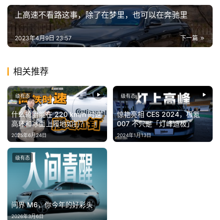
冒
险
上高速不看路这事，除了在梦里，也可以在奔驰里
家
2023年4月9日 23:57
下一篇
新
闻
相关推荐
资
讯
级有态
级有态
什么轮胎能在 220 km/h 时速
惊艳亮相 CES 2024，极氪
关
高环和冰面上履地如钉？
007 不只是「灯峰造极」
于
2025年6月24日
2024年1月13日
我
们
级有态
问界 M6，你今年的好彩头
2026年3月6日